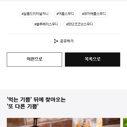
#살롱드이터널저니
#여름스무디
#유자애플스무디
#블루베리스무디
#판단코코넛스무디
공유하기
이전으로
목록으로
'먹는 기쁨' 뒤에 찾아오는
'또 다른 기쁨'