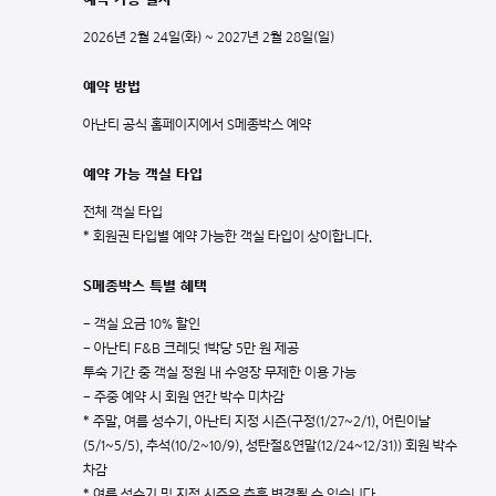
2026년 2월 24일(화) ~ 2027년 2월 28일(일)
예약 방법
아난티 공식 홈페이지에서 S메종박스 예약
예약 가능 객실 타입
전체 객실 타입
* 회원권 타입별 예약 가능한 객실 타입이 상이합니다.
S메종박스 특별 혜택
- 객실 요금 10% 할인
- 아난티 F&B 크레딧 1박당 5만 원 제공
투숙 기간 중 객실 정원 내 수영장 무제한 이용 가능
- 주중 예약 시 회원 연간 박수 미차감
* 주말, 여름 성수기, 아난티 지정 시즌(구정(1/27~2/1), 어린이날
(5/1~5/5), 추석(10/2~10/9), 성탄절&연말(12/24~12/31)) 회원 박수
차감
* 여름 성수기 및 지정 시즌은 추후 변경될 수 있습니다.