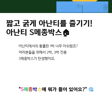
짧고 굵게 아난티를 즐기기!
아난티 S메종박스🏠
아난티에서의 황홀한 1박 너무 아쉬웠죠?
여러분들을 위해서 2박, 3박 전용
S메종박스가 탄생했어요.
"
S
메
종
박
스
에
뭐가 들어 있어요?"
🤔