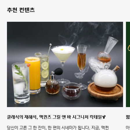
추천 컨텐츠
클래식의 재해석, 맥퀸즈 그릴 앤 바 시그니처 칵테일🍹
짧
당신이 고른 그 한 잔이, 한 편의 시네마가 됩니다. 지금, 맥퀸
아