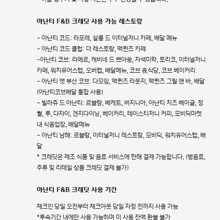
아난티 F&B 크레딧 사용 가능 레스토랑
- 아난티 코드: 라포레, 살롱 드 이터널저니 카페, 배달 메뉴
- 아난티 코드 클럽: 더 레스토랑, 맥퀸즈 카페
-아난티 코브: 라메르, 캐비네 드 쁘아쏭, 자색미학, 토리코, 이터널저니
카페, 워치유어스텝, 오버랩, 배달메뉴, 코브 夜식당, 코브 베이커리
- 아난티 앳 부산 코브: 다모임, 맥퀸즈 라운지, 맥퀸즈 그릴 앤 바, 배달
(아난티코브배달 통합 사용)
- 빌라쥬 드 아난티: 르블랑, 베케트, 버지니아, 아난티 치즈 베이글, 정
월, 루, 다자이, 겐지다이닝, 베이커리, 테이스티저니 커피, 모비딕마켓
내 식음업장, 배달메뉴
- 아난티 남해: 르블랑, 이터널저니 레스토랑, 모비딕, 워치유어스텝, 배
달
* 크레딧은 제조 식품 및 음료 서비스에 한해 결제 가능합니다. (병음료,
주류 및 리테일 상품 크레딧 결제 불가)
아난티 F&B 크레딧 사용 기간
체크인 당일 오전부터 체크아웃 당일 자정 전까지 사용 가능
*투숙기간 내에만 사용 가능하며 미 사용 잔액 환불 불가