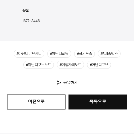
문의
1877-8448
#아난티코브저니
#아난티회원
#장기투숙
#S메종박스
#아난티코브노트
#여행자의노트
#아난티코브
공유하기
이전으로
목록으로