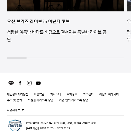
오션 브리즈 라이브 in 아난티 코브
우
청량한 여름밤 바다를 배경으로 펼쳐지는 특별한 라이브 공
평
연.
무
개인정보처리방침
이용약관
회사소개
투자정보
고객센터
아난티 어매니티
주소 및 전화
회원권 카카오톡 상담
기업 연회 카카오톡 상담
사업자정보
[인증범위] (주)아난티 회원 관리, 예약, 쇼핑몰 서비스 운영
[유효기간] 2024.11.20 ~ 2027.11.19