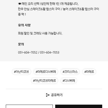
🍽️ 메인 요리 선택 (성인에 한해 1인 1개 제공됩니다.
한우 안심 스테이크&활 랍스터 구이 / 농어 스테이크&활 랍스터 구이
중 택 1
유의 사항
회원 할인 및 크레딧 사용 가능합니다.
문의
051-604-7052
/
051-604-7053
#아난티코브
#라메르디너뷔페
#크리스마스
#라메르
#아난티코브라메르
#디너뷔페
공유하기