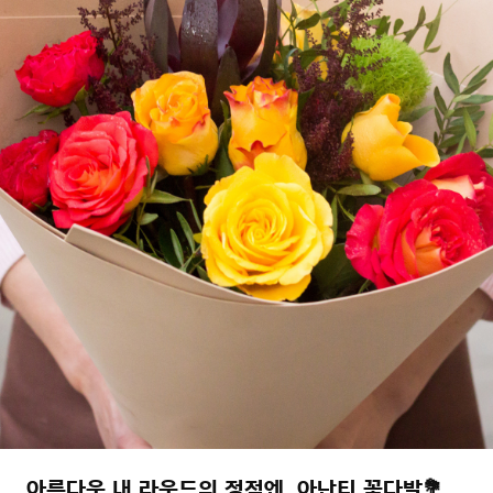
아름다운 내 라운드의 정점엔, 아난티 꽃다발💐