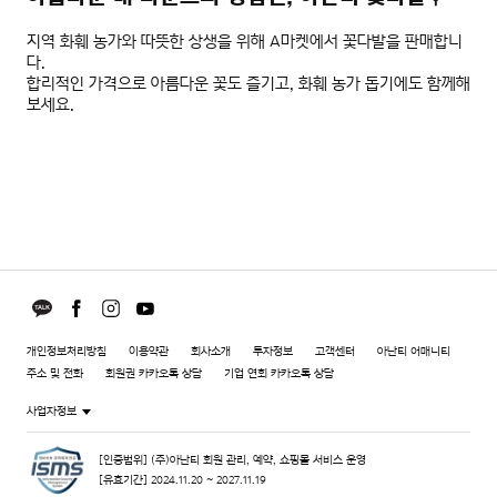
지역 화훼 농가와 따뜻한 상생을 위해 A마켓에서 꽃다발을 판매합니
다.
합리적인 가격으로 아름다운 꽃도 즐기고, 화훼 농가 돕기에도 함께해
보세요.
개인정보처리방침
이용약관
회사소개
투자정보
고객센터
아난티 어매니티
주소 및 전화
회원권 카카오톡 상담
기업 연회 카카오톡 상담
사업자정보
[인증범위] (주)아난티 회원 관리, 예약, 쇼핑몰 서비스 운영
[유효기간] 2024.11.20 ~ 2027.11.19