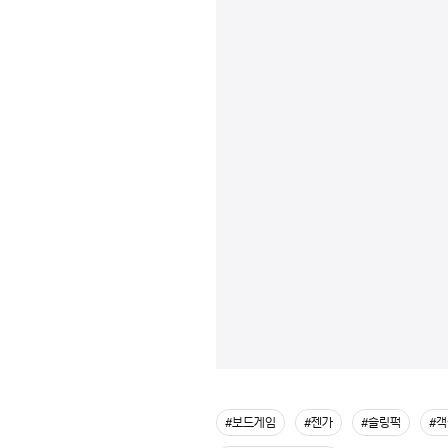
#보드게임
#젠가
#슬링퍽
#