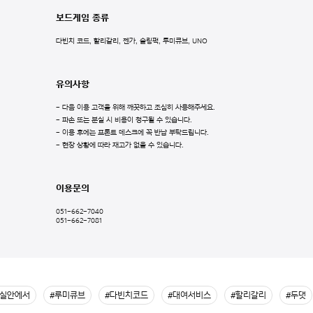
보드게임 종류
다빈치 코드, 할리갈리, 젠가, 슬링퍽, 루미큐브, UNO
유의사항
- 다음 이용 고객을 위해 깨끗하고 조심히 사용해주세요.
- 파손 또는 분실 시 비용이 청구될 수 있습니다.
- 이용 후에는 프론트 데스크에 꼭 반납 부탁드립니다.
- 현장 상황에 따라 재고가 없을 수 있습니다.
이용문의
051-662-7040
051-662-7081
객실안에서
#루미큐브
#다빈치코드
#대여서비스
#할리갈리
#두댓