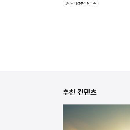
#아난티앳부산빌라쥬
추천 컨텐츠