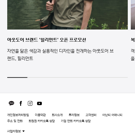
아웃도어 브랜드 '힐리먼트' 오픈 프로모션
복
자연을 닮은 색감과 실용적인 디자인을 전개하는 아웃도어 브
객
랜드, 힐리먼트
을
개인정보처리방침
이용약관
회사소개
투자정보
고객센터
아난티 어매니티
주소 및 전화
회원권 카카오톡 상담
기업 연회 카카오톡 상담
사업자정보