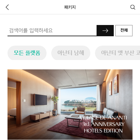
패키지
전체
모든 플랫폼
아난티 남해
아난티 앳 부산 