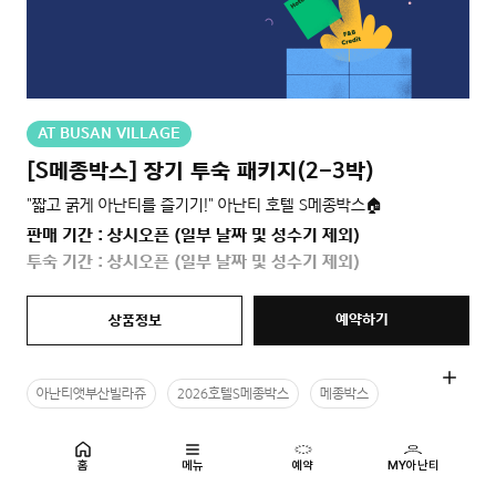
AT BUSAN VILLAGE
[S메종박스] 장기 투숙 패키지(2-3박)
"짧고 굵게 아난티를 즐기기!" 아난티 호텔 S메종박스🏠
판매 기간 : 상시오픈 (일부 날짜 및 성수기 제외)
투숙 기간 : 상시오픈 (일부 날짜 및 성수기 제외)
예약하기
상품정보
아난티앳부산빌라쥬
2026호텔S메종박스
메종박스
홈
메뉴
예약
MY아난티