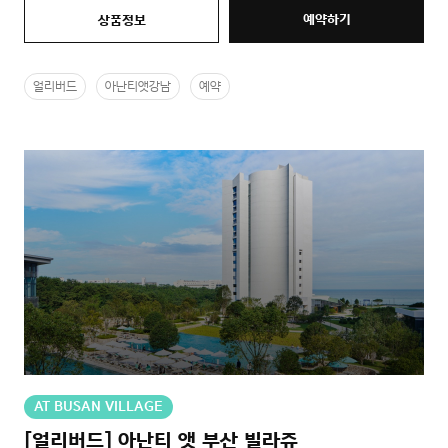
예약하기
상품정보
얼리버드
아난티앳강남
예약
AT BUSAN VILLAGE
[얼리버드] 아난티 앳 부산 빌라쥬