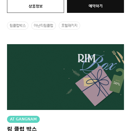
예약하기
상품정보
림클럽박스
아난티림클럽
호텔패키지
AT GANGNAM
림 클럽 박스