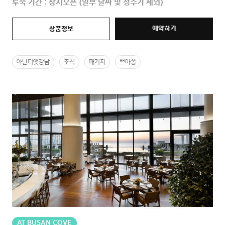
투숙 기간 : 상시오픈 (일부 날짜 및 성수기 제외)
예약하기
상품정보
아난티앳강남
조식
패키지
쁘아쏭
AT BUSAN COVE