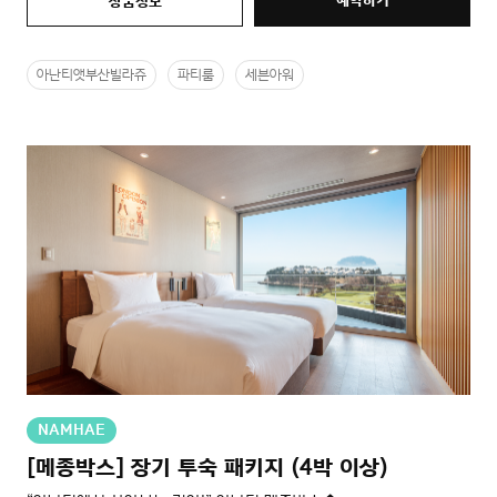
예약하기
상품정보
아난티앳부산빌라쥬
파티룸
세븐아워
NAMHAE
[메종박스] 장기 투숙 패키지 (4박 이상)