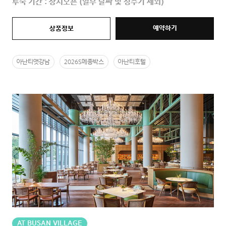
투숙 기간 : 상시오픈 (일부 날짜 및 성수기 제외)
예약하기
상품정보
아난티앳강남
2026S메종박스
아난티호텔
AT BUSAN VILLAGE