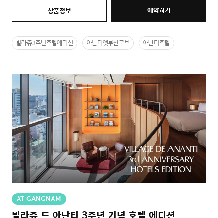
예약하기
상품정보
빌라쥬3주년호텔에디션
아난티앳부산코브
아난티호텔
AT GANGNAM
빌라쥬 드 아난티 3주년 기념 호텔 에디션