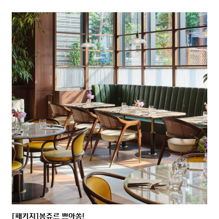
[패키지]봉쥬르 쁘아쏭!