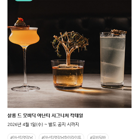
살롱 드 모비딕 아난티 시그니처 칵테일
2026년 4월 1일(수) ~ 별도 공지 시까지
#아난티앳강남
#아난티앳강남하이라이트
#모비딕바