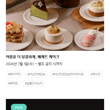
여름을 더 달콤하게, 베케트 케이크
2026년 7월 1일(수) ~ 별도 공지 시까지
#베이커리
#아난티앳강남
#아난티앳강남하이라이트
#케이크
#베케트
#살롱드아난티
PICK