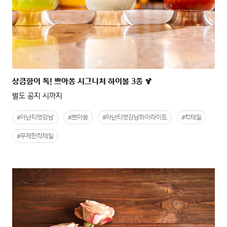
상큼함이 톡! 쁘아쏭 시그니처 하이볼 3종 🍹
별도 공지 시까지
#아난티앳강남
#쁘아쏭
#아난티앳강남하이라이트
#칵테일
#무제한칵테일