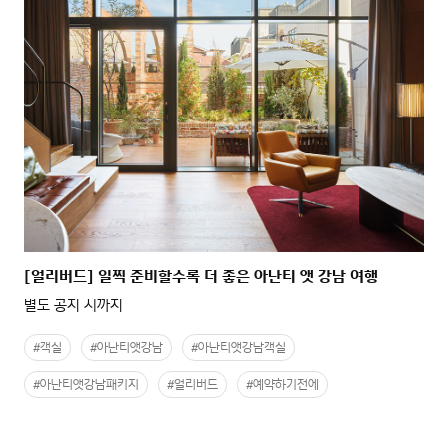
[얼리버드] 일찍 준비할수록 더 좋은 아난티 앳 강남 여행
별도 공지 시까지
#객실
#아난티앳강남
#아난티앳강남객실
#아난티앳강남패키지
#얼리버드
#예약하기전에