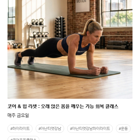
코어 & 힙 리셋 : 오래 앉은 몸을 깨우는 기능 회복 클래스
매주 금요일
#하이라이트
#아난티앳강남
#아난티앳강남하이라이트
#운동