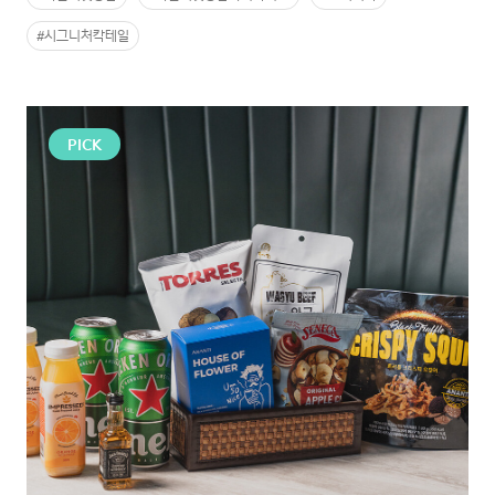
#시그니처칵테일
PICK