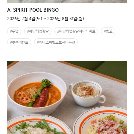
A-SPIRIT POOL BINGO
2026년 7월 4일(토) ~ 2026년 8월 31일(월)
#두댓
#아난티앳강남
#아난티앳강남하이라이트
#빙고
#투숙이벤트
#에이스피릿오브저니두댓