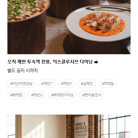
오직 캐빈 투숙객 전용, 익스클루시브 다이닝 🥪
별도 공지 시까지
#아난티앳강남
#캐빈T
#캐빈F
#샴페인
#칵테일
#베케트
#캐빈U
#베케트다이닝
#쁘아쏭조식