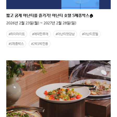
짧고 굵게 아난티를 즐기기! 아난티 호텔 S메종박스🏠
2026년 2월 23일(월) ~ 2027년 2월 28일(일)
#하이라이트
#예약한후에
#아난티앳강남
#아난티호텔
#S메종박스
#2박3박전용