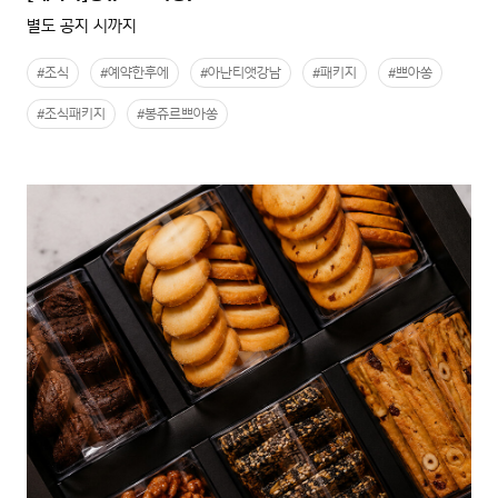
별도 공지 시까지
#조식
#예약한후에
#아난티앳강남
#패키지
#쁘아쏭
#조식패키지
#봉쥬르쁘아쏭