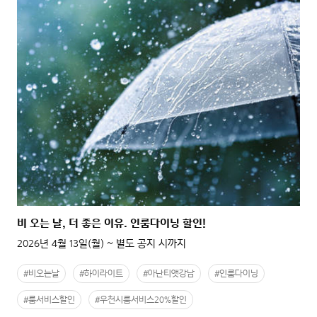
비 오는 날, 더 좋은 이유. 인룸다이닝 할인!
2026년 4월 13일(월) ~ 별도 공지 시까지
#비오는날
#하이라이트
#아난티앳강남
#인룸다이닝
#룸서비스할인
#우천시룸서비스20%할인