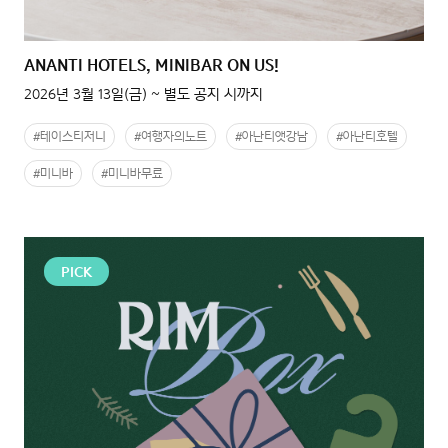
ANANTI HOTELS, MINIBAR ON US!
2026년 3월 13일(금) ~ 별도 공지 시까지
#테이스티저니
#여행자의노트
#아난티앳강남
#아난티호텔
#미니바
#미니바무료
PICK