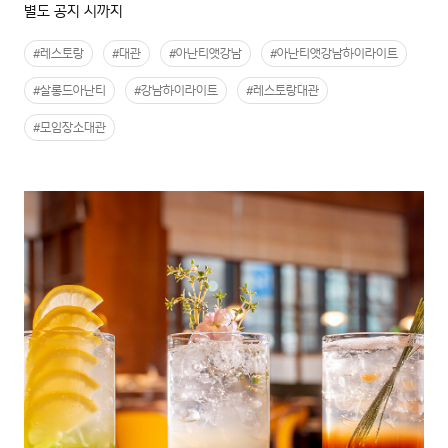
별도 공지 시까지
#레스토랑
#대관
#아난티앳강남
#아난티앳강남하이라이트
#살롱드아난티
#강남하이라이트
#레스토랑대관
#모임장소대관