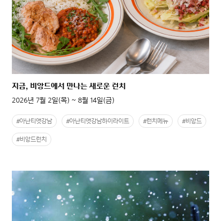
지금, 비앙드에서 만나는 새로운 런치
2026년 7월 2일(목) ~ 8월 14일(금)
#아난티앳강남
#아난티앳강남하이라이트
#런치메뉴
#비앙드
#비앙드런치