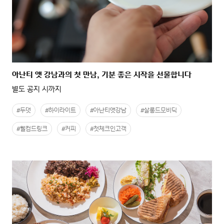
아난티 앳 강남과의 첫 만남, 기분 좋은 시작을 선물합니다
별도 공지 시까지
#두댓
#하이라이트
#아난티앳강남
#살롱드모비딕
#웰컴드링크
#커피
#첫체크인고객