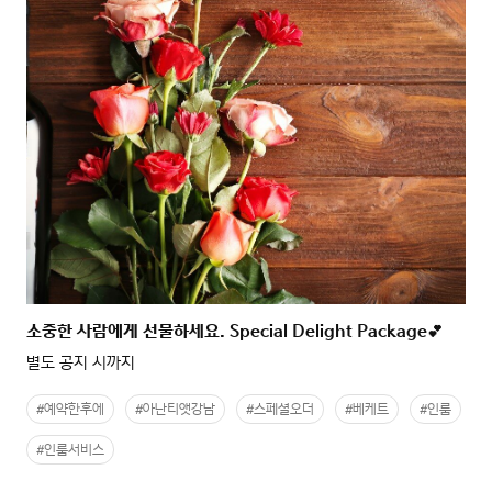
소중한 사람에게 선물하세요. Special Delight Package💕
별도 공지 시까지
#예약한후에
#아난티앳강남
#스페셜오더
#베케트
#인룸
#인룸서비스