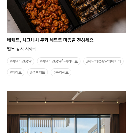
베케트, 시그니처 쿠키 세트로 마음을 전하세요
별도 공지 시까지
#아난티앳강남
#아난티앳강남하이라이트
#아난티앳강남베이커리
#베케트
#선물세트
#쿠키세트