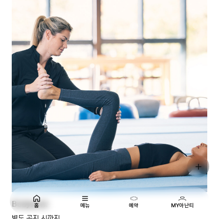
Bodywork
홈
메뉴
예약
MY아난티
별도 공지 시까지