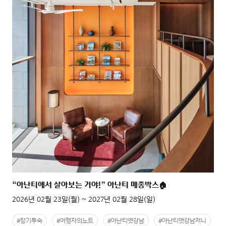
“아난티에서 살아보는 거야!” 아난티 메종박스🏠
2026년 02월 23일(월) ~ 2027년 02월 28일(일)
#장기투숙
#여행자의노트
#아난티앳강남
#아난티앳강남저니