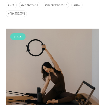
#두댓
#아난티앳강남
#아난티앳강남두댓
#러닝
#러닝프로그램
PICK