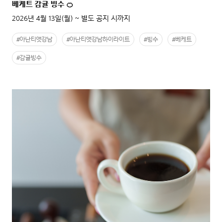
베케트 감귤 빙수 🍊
2026년 4월 13일(월) ~ 별도 공지 시까지
#아난티앳강남
#아난티앳강남하이라이트
#빙수
#베케트
#감귤빙수