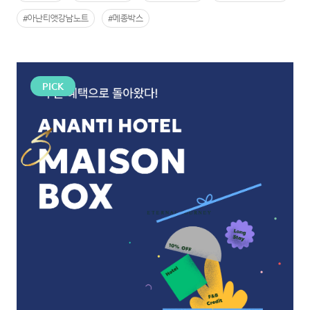
#아난티앳강남노트
#메종박스
PICK