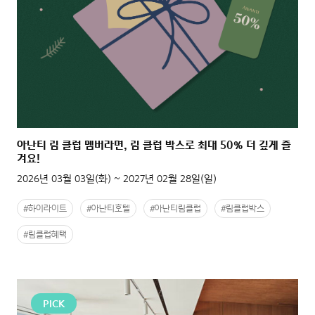
아난티 림 클럽 멤버라면, 림 클럽 박스로 최대 50% 더 깊게 즐
겨요!
2026년 03월 03일(화) ~ 2027년 02월 28일(일)
#하이라이트
#아난티호텔
#아난티림클럽
#림클럽박스
#림클럽혜택
PICK