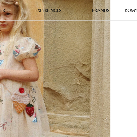
ER
EXPERIENCES
BRANDS
KO
M