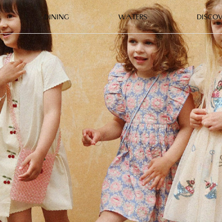
DINING
WATERS
DISCOV