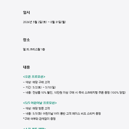
일시
2026년 5월 2일(토) ~ 8월 31일(월)
장소
엘.피.크리스탈 1층
내용
<오픈 프로모션>
- 대상: 매장 구매 고객
- 기간: 5/2(토) ~ 5/10(일)
- 내용: 전상품 10% 할인, 10만원 이상 구매 시 즉석 스크래치형 쿠폰 증정 (100% 당첨)
<5/5 어린이날 프로모션>
- 대상: 매장 방문 고객
- 내용: 5/5(화) 어린이날 아이 동반 고객 페이스 비즈 스티커 증정
*구매 여부와 관계없이 증정