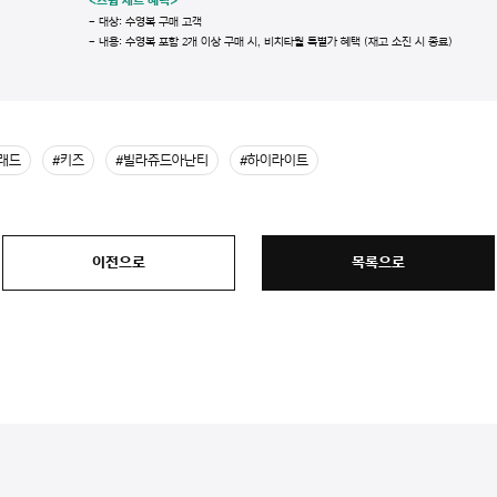
<스윔 세트 혜택>
- 대상: 수영복 구매 고객
- 내용: 수영복 포함 2개 이상 구매 시, 비치타월 특별가 혜택 (재고 소진 시 종료)
래드
#키즈
#빌라쥬드아난티
#하이라이트
이전으로
목록으로