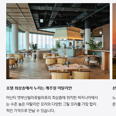
호텔 최상층에서 누리는 캐주얼 이탈리안
선
아난티 앳부산빌라쥬빌라쥬의 최상층에 위치한 버지니아에서
노
는 수준 높은 이탈리안 요리와 다양한 그릴 요리를 가장 합리
운
적인 가격으로 만날 수 있습니다.