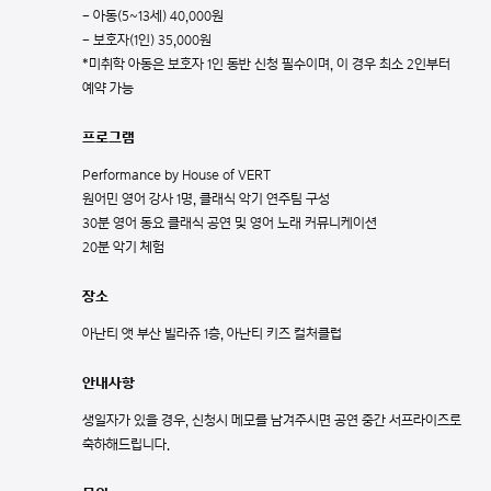
- 아동(5~13세) 40,000원
- 보호자(1인) 35,000원
*미취학 아동은 보호자 1인 동반 신청 필수이며, 이 경우 최소 2인부터
예약 가능
프로그램
Performance by House of VERT
원어민 영어 강사 1명, 클래식 악기 연주팀 구성
30분 영어 동요 클래식 공연 및 영어 노래 커뮤니케이션
20분 악기 체험
장소
아난티 앳 부산 빌라쥬 1층, 아난티 키즈 컬처클럽
안내사항
생일자가 있을 경우, 신청시 메모를 남겨주시면 공연 중간 서프라이즈로
축하해드립니다.