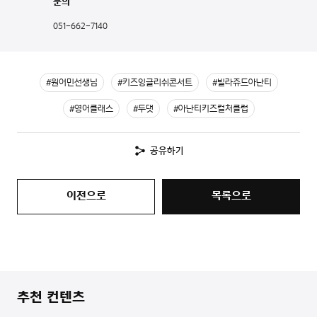
문의
051-662-7140
#원어민선생님
#키즈잉글리쉬콘서트
#빌라쥬드아난티
#영어클래스
#두댓
#아난티키즈컬처클럽
공유하기
이전으로
목록으로
추천 컨텐츠