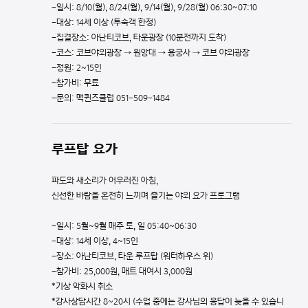
-일시: 8/10(월), 8/24(월), 9/14(월), 9/28(월) 06:30~07:10
-대상: 14세 이상 (투숙객 한정)
-집결장소: 아난티코브, 타운광장 (10분전까지 도착)
-코스: 코브야외광장 → 원앙대 → 용궁사 → 코브 야외광장
-정원: 2~15인
-참가비: 무료
-문의: 맥퀸즈클럽 051-509-1484
루프탑
요가
파도와 새소리가 어우러진 아침,
신선한 바람을 온전히 느끼며 즐기는 야외 요가 프로그램
-일시: 5월~9월 매주 토, 일 05:40~06:30
-대상: 14세 이상, 4~15인
-장소: 아난티코브, 타운 루프탑 (워터하우스 위)
-참가비: 25,000원, 매트 대여시 3,000원
*기상 악화시 취소
*강사상담시간 8~20시 (수업 중에는 강사님의 응답이 늦을 수 있습니