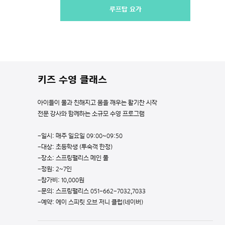
루프탑 요가
키즈 수영 클래스
아이들이 물과 친해지고 몸을 깨우는 활기찬 시작
전문 강사와 함께하는 소규모 수영 프로그램
-일시: 매주 일요일 09:00~09:50
-대상: 초등학생 (투숙객 한정)
-장소: 스프링팰리스 메인 풀
-정원: 2~7인
-참가비: 10,000원
-문의: 스프링팰리스 051-662-7032,7033
-예약: 에이 스피릿 오브 저니 클럽(네이버)