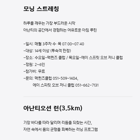
모닝 스트레칭
하루를 깨우는 가장 부드러운 시작
아난티의 공간에서 경험하는 여유로운 아침 루틴
-일시: 매월 3주차 수·목 07:00~07:40
-대상: 14세 이상 (투숙객 한정)
-장소: 수요일-맥퀸즈 클럽 / 목요일-에이 스프릿 오브 저니 클럽
-정원: 2~6인
-참가비: 무료
-문의: 맥퀸즈클럽 051-509-1484,
에이 스피릿 오브 저니 클럽 051-662-7131
아난티
오션 런(3.5km)
기장 바다를 따라 달리며 리듬을 되찾는 시간,
자연 속에서 몸의 균형을 회복하는 러닝 프로그램