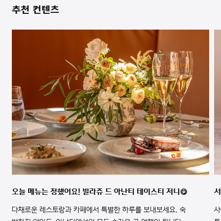
추천 컨텐츠
오늘 메뉴는 정했어요! 빌라쥬 드 아난티 테이스티 저니😋
서
다채로운 레스토랑과 카페에서 특별한 하루를 보내보세요. 숙
사