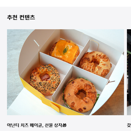
추천 컨텐츠
아난티 치즈 베이글, 선물 상자🎁
갖