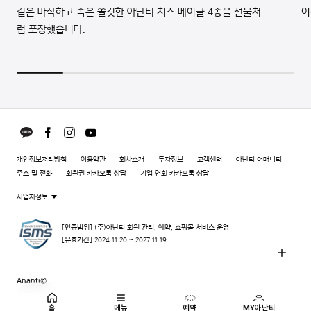
겉은 바삭하고 속은 쫄깃한 아난티 치즈 베이글 4종을 선물처
이
럼 포장했습니다.
개인정보처리방침
이용약관
회사소개
투자정보
고객센터
아난티 어매니티
주소 및 전화
회원권 카카오톡 상담
기업 연회 카카오톡 상담
사업자정보
[인증범위] (주)아난티 회원 관리, 예약, 쇼핑몰 서비스 운영
[유효기간] 2024.11.20 ~ 2027.11.19
Ananti©
홈
메뉴
예약
MY아난티