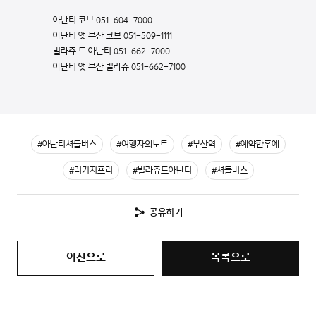
아난티 코브
051-604-7000
아난티 앳 부산 코브
051-509-1111
빌라쥬 드 아난티
051-662-7000
아난티 앳 부산 빌라쥬
051-662-7100
#아난티셔틀버스
#여행자의노트
#부산역
#예약한후에
#러기지프리
#빌라쥬드아난티
#셔틀버스
공유하기
이전으로
목록으로