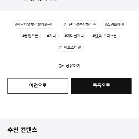
#아난티앳부산빌라쥬저니
#아난티앳부산빌라쥬
#스위트에이
#팝업오픈
#저니
#이터널저니
#엘.피.크리스탈
#라이프스타일
공유하기
이전으로
목록으로
추천 컨텐츠