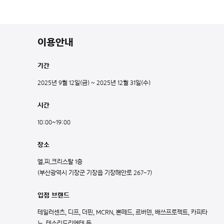
이용안내
기간
2025년 9월 12일(금) ~ 2025년 12월 31일(수)
시간
10:00~19:00
장소
엘.피.크리스탈 1층
(부산광역시 기장군 기장읍 기장해안로 267-7)
입점 브랜드
테일러센츠, 디프, 더핀, MCRN, 뽄떼드, 르버덴, 배쓰프로젝트, 카피타
노, 테소리도리엔테 등