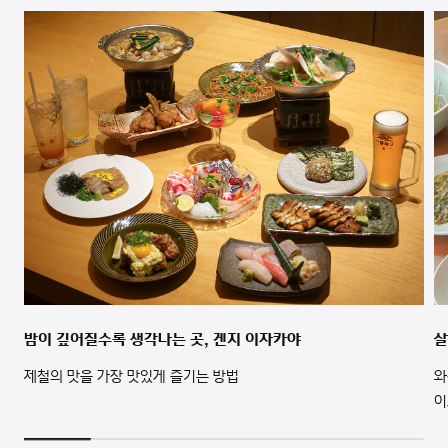
밤이 깊어질수록 생각나는 곳, 겐지 이자카야
살
제철의 맛을 가장 맛있게 즐기는 방법
와
이