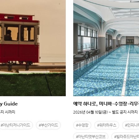
ey Guide
예약 하나로, 미니바·수영장·리무
 공지 시까지
2026년 04월 10일(금) ~ 별도 공지 시까지
#아난티저니가이드
#부산가이드
#수영장
#워터하우스
#인피니
#아난티앳부산코브
#빌라쥬드아난