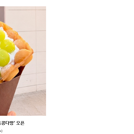
홍콩다방' 오픈
수)