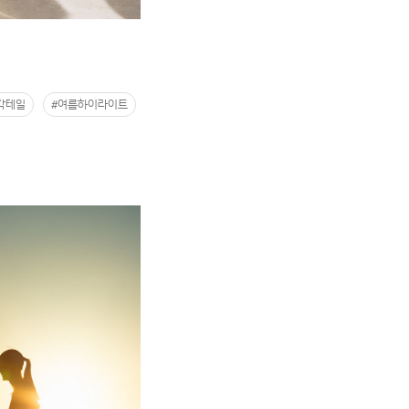
칵테일
#여름하이라이트