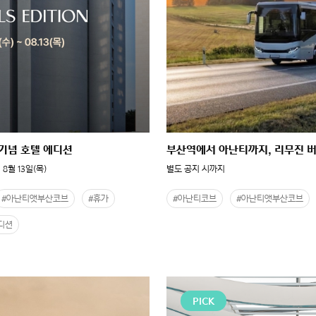
 기념 호텔 에디션
부산역에서 아난티까지, 리무진 
 8월 13일(목)
별도 공지 시까지
#아난티앳부산코브
#휴가
#아난티코브
#아난티앳부산코브
디션
PICK