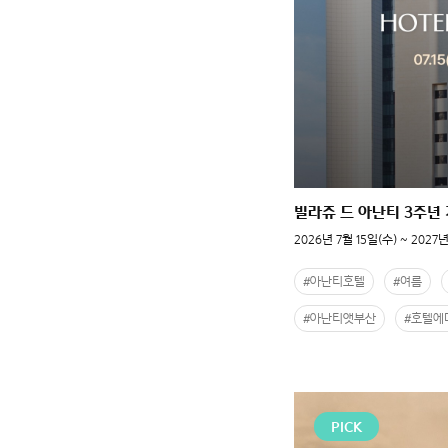
빌라쥬 드 아난티 3주년
2026년 7월 15일(수) ~ 2027년
#아난티호텔
#여름
#아난티앳부산
#호텔에
PICK