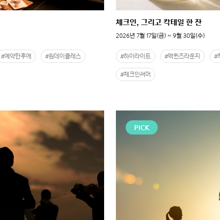
체크인, 그리고 칵테일 한 잔
2026년 7월 17일(금) ~ 9월 30일(수)
#예약한후에
#원데이클래스
#하이라이트
#맥퀸즈라운지
#
#체크인써머
PICK