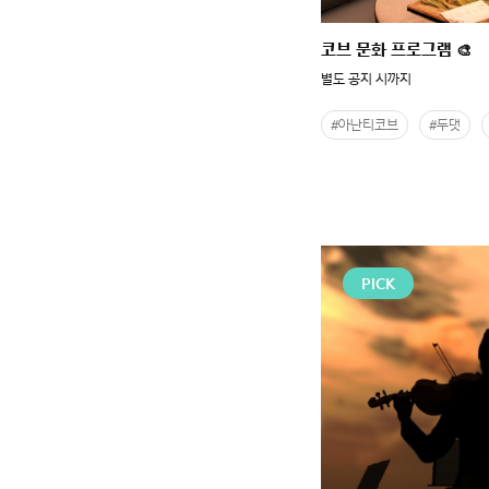
코브 문화 프로그램 🎨
별도 공지 시까지
#아난티코브
#두댓
PICK