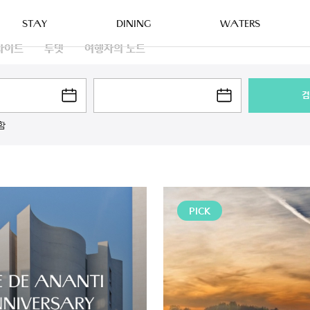
STAY
DINING
WATERS
라이트
두댓
여행자의 노트
검
함
PICK