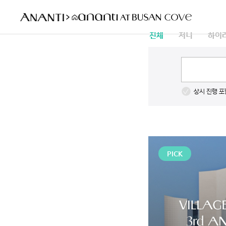
전체
저니
하이
상시 진행 포
PICK