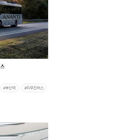
버스
#부산역
#리무진버스