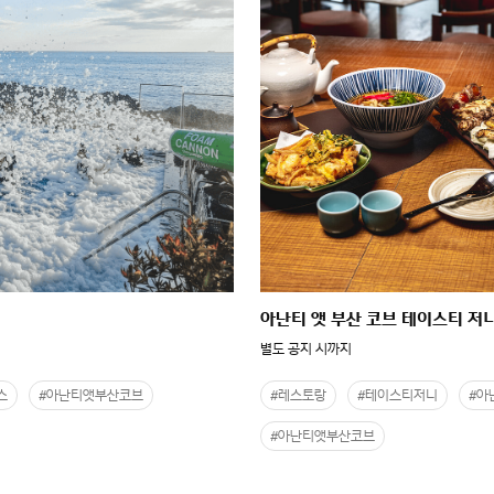
아난티 앳 부산 코브 테이스티 저
별도 공지 시까지
스
#아난티앳부산코브
#레스토랑
#테이스티저니
#아
#아난티앳부산코브