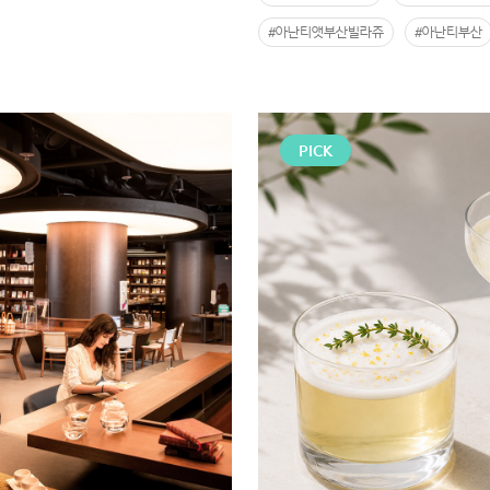
#아난티앳부산빌라쥬
#아난티부산
PICK