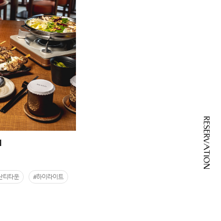
RESERVATION
니
난티타운
#하이라이트