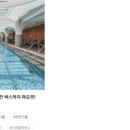
진 버스까지 마음껏!
티풀
#맥퀸즈풀
티
#스프링하우스