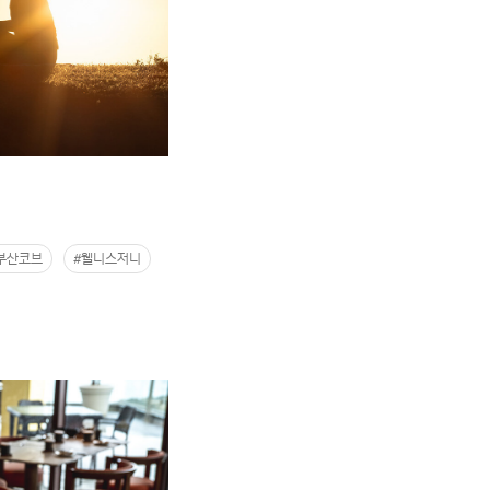
부산코브
#웰니스저니