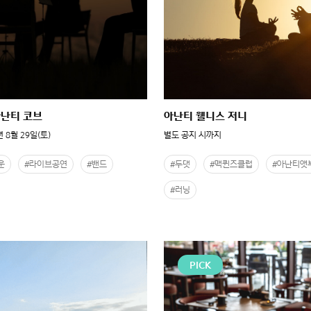
아난티 코브
아난티 웰니스 저니
년 8월 29일(토)
별도 공지 시까지
운
#라이브공연
#밴드
#두댓
#맥퀸즈클럽
#아난티앳
#러닝
PICK