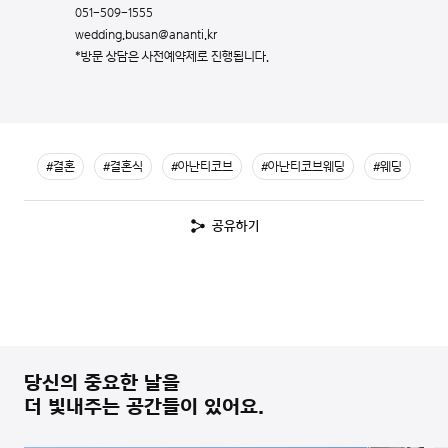
051-509-1555
wedding.busan@ananti.kr
*방문 상담은 사전예약제로 진행됩니다.
#결혼
#결혼식
#아난티코브
#아난티코브웨딩
#웨딩
공유하기
당신의 중요한 날을
더 빛내주는 공간들이 있어요.