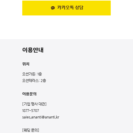
카카오톡 상담
이용안내
위치
오션가든: 1층
오션테라스: 2층
이용문의
[기업 행사 대관]
1877-5707
sales.ananti@ananti.kr
[웨딩 문의]