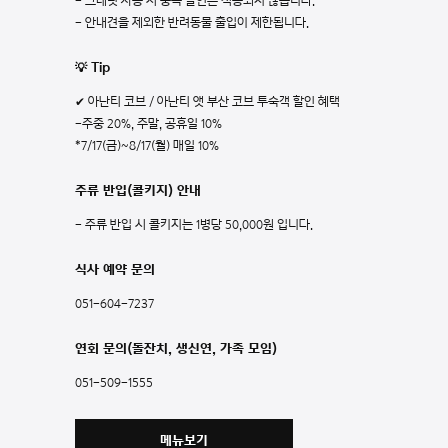
- 크레딧 사용 시 중복 할인은 적용되지 않습니다.
- 안내견을 제외한 반려동물 출입이 제한됩니다.
💡 Tip
✔ 아난티 코브 / 아난티 앳 부산 코브 투숙객 할인 혜택
-주중 20%, 주말, 공휴일 10%
*7/17(금)~8/17(월) 매일 10%
주류 반입(콜키지) 안내
- 주류 반입 시 콜키지는 1병당 50,000원 입니다.
식사 예약 문의
051-604-7237
연회 문의(돌잔치, 생신연, 가족 모임)
051-509-1555
메뉴보기