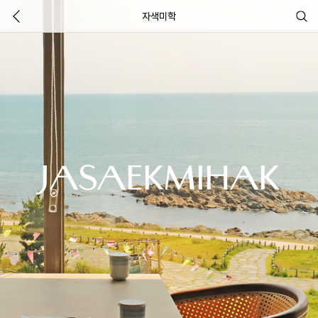
자색미학
JASAEKMIHAK