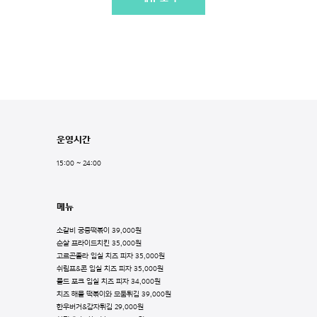
운영시간
15:00 ~ 24:00
메뉴
소갈비 궁중떡볶이 39,000원
순살 프라이드치킨 35,000원
고르곤졸라 임실 치즈 피자 35,000원
쉬림프&콘 임실 치즈 피자 35,000원
풀드 포크 임실 치즈 피자 34,000원
치즈 해물 떡볶이와 모둠튀김 39,000원
한우버거&감자튀김 29,000원