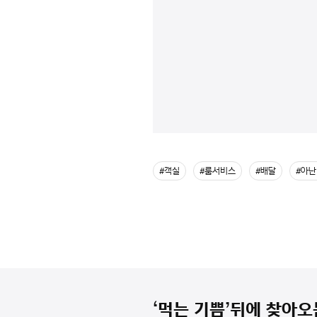
#객실
#룸서비스
#배달
#아
‘먹는 기쁨’뒤에 찾아오