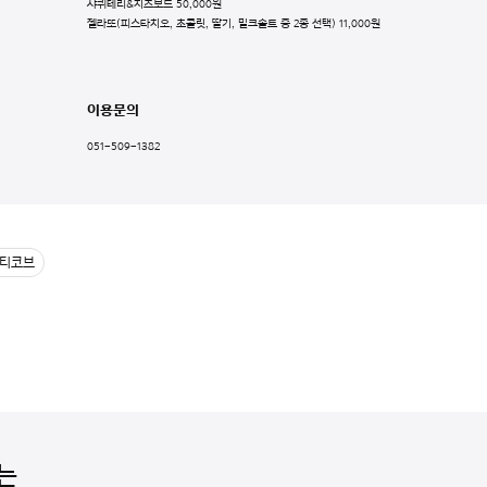
샤퀴테리&치즈보드 50,000원
젤라또(피스타치오, 초콜릿, 딸기, 밀크솔트 중 2종 선택) 11,000원
이용문의
051-509-1382
난티코브
는