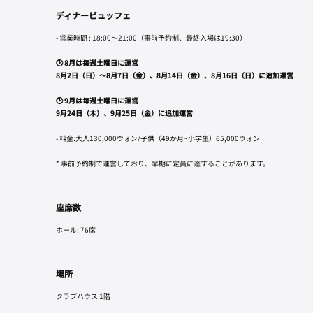
ディナービュッフェ
- 営業時間 : 18:00〜21:00（事前予約制、最終入場は19:30）
🕑 8月は毎週土曜日に運営
8月2日（日）～8月7日（金）、8月14日（金）、8月16日（日）に追加運営
🕑 9月は毎週土曜日に運営
9月24日（木）、9月25日（金）に追加運営
- 料金:大人130,000ウォン/子供（49か月~小学生）65,000ウォン
* 事前予約制で運営しており、早期に定員に達することがあります。
座席数
ホール: 76席
場所
クラブハウス 1階