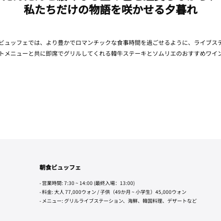
私たちだけの物語を咲かせる夕暮れ
ビュッフェでは、より豊かでロマンチックな食事時間を過ごせるように、ライブス
トメニューと共に即席でグリルしてくれる韓牛ステーキとソムリエのおすすめワイ
朝食ビュッフェ
- 営業時間: 7:30 ~ 14:00 (最終入場：13:00)
- 料金: 大人 77,000ウォン / 子供（49か月 ~ 小学生）45,000ウォン
- メニュー: グリルライブステーション、海鮮、韓国料理、デザートなど