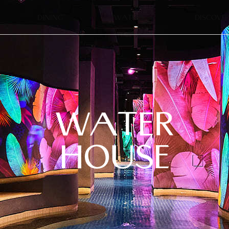
DINING
WATERS
DISCOVER
WATER
HOUSE