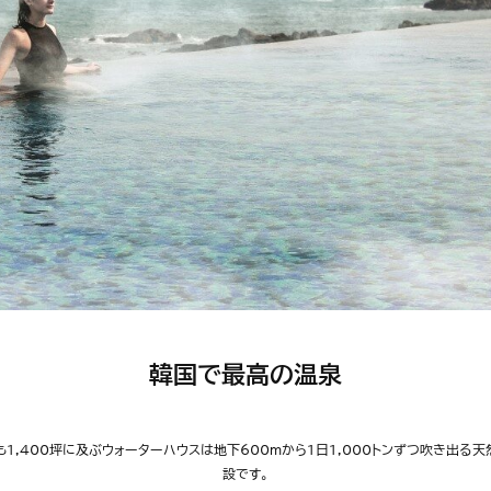
韓国で最高の温泉
も1,400坪に及ぶウォーターハウスは地下600mから1日1,000トンずつ吹き出
設です。