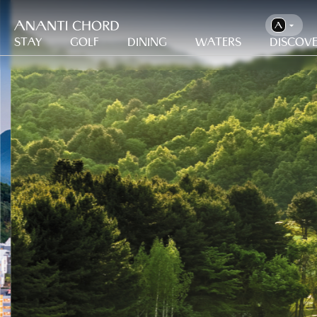
Stay
Golf
Dining
Waters
Discov