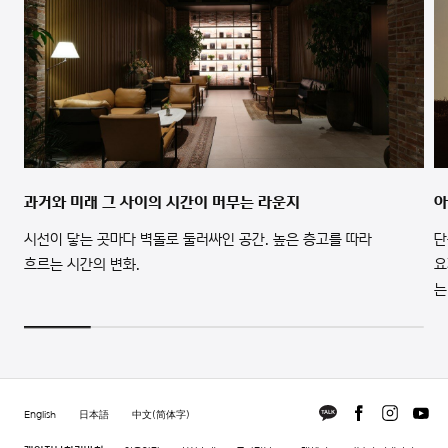
과거와 미래 그 사이의 시간이 머무는 라운지
아
시선이 닿는 곳마다 벽돌로 둘러싸인 공간. 높은 층고를 따라
단
흐르는 시간의 변화.
요
는
English
日本語
中文(简体字)