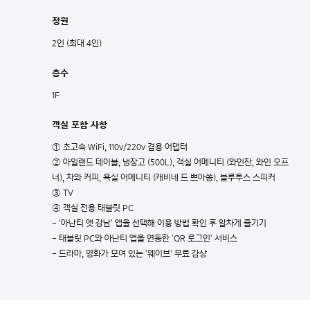
정원
2인 (최대 4인)
층수
1F
객실 포함 사항
① 초고속 WiFi, 110v/220v 겸용 어댑터
② 아일랜드 테이블, 냉장고 (500L), 객실 어메니티 (와인잔, 와인 오프
너), 차와 커피, 욕실 어메니티 (캐비네 드 쁘아쏭), 블루투스 스피커
③ TV
④ 객실 전용 태블릿 PC
- '아난티 앳 강남' 앱을 선택해 이용 방법 확인 후 알차게 즐기기
- 태블릿 PC와 아난티 앱을 연동한 'QR 로그인' 서비스
- 드라마, 영화가 모여 있는 '웨이브' 무료 감상