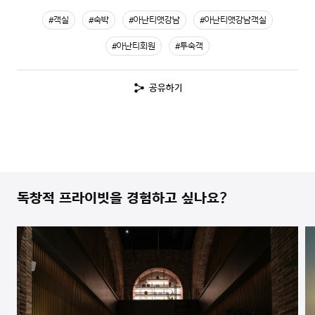
#객실
#숙박
#아난티앳강남
#아난티앳강남객실
#아난티회원
#투숙객
공유하기
독창적 프라이빗을 경험하고 싶나요?