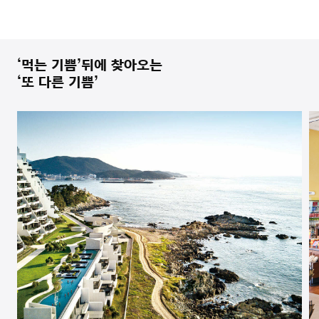
‘먹는 기쁨’뒤에 찾아오는
‘또 다른 기쁨’