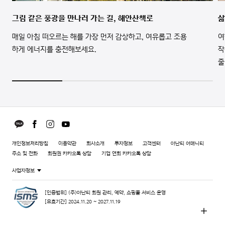
그림 같은 풍광을 만나러 가는 길, 해안산책로
삶
매일 아침 떠오르는 해를 가장 먼저 감상하고, 여유롭고 조용
여
하게 에너지를 충전해보세요.
작
줄
개인정보처리방침
이용약관
회사소개
투자정보
고객센터
아난티 어매니티
주소 및 전화
회원권 카카오톡 상담
기업 연회 카카오톡 상담
사업자정보
[인증범위] (주)아난티 회원 관리, 예약, 쇼핑몰 서비스 운영
[유효기간] 2024.11.20 ~ 2027.11.19