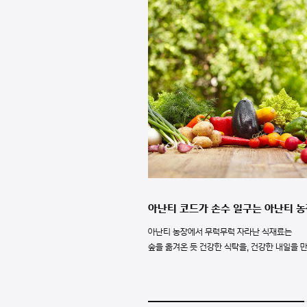
아난티 코드가 손수 일구는 아난티 농
아난티 농장에서 무럭무럭 자라난 식재료는
숲을 옮겨온 듯 건강한 식탁을, 건강한 내일을 