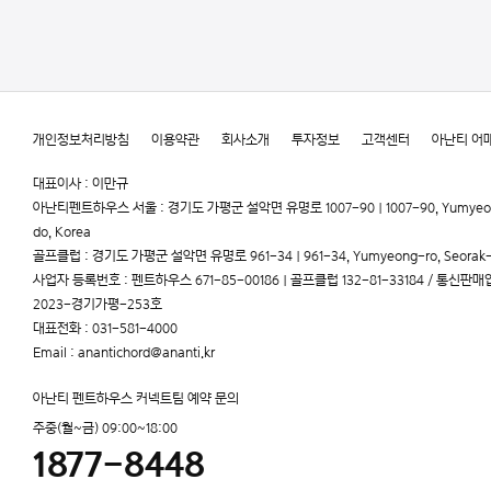
개인정보처리방침
이용약관
회사소개
투자정보
고객센터
아난티 어
대표이사 : 이만규
아난티펜트하우스 서울 : 경기도 가평군 설악면 유명로 1007-90 | 1007-90, Yumyeong-r
do, Korea
골프클럽 : 경기도 가평군 설악면 유명로 961-34 | 961-34, Yumyeong-ro, Seorak-m
사업자 등록번호 : 펜트하우스 671-85-00186 | 골프클럽 132-81-33184 / 통신판매업
2023-경기가평-253호
대표전화 : 031-581-4000
Email : anantichord@ananti.kr
아난티 펜트하우스 커넥트팀 예약 문의
주중(월~금) 09:00~18:00
1877-8448