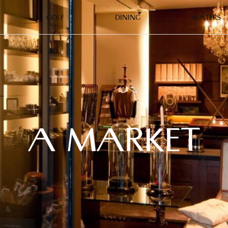
GOLF
DINING
WATERS
A MARKET