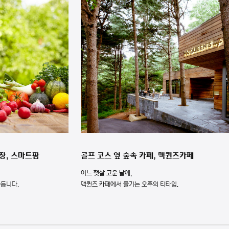
장, 스마트팜
골프 코스 옆 숲속 카페, 맥퀸즈카페
어느 햇살 고운 날에,
만듭니다.
맥퀸즈 카페에서 즐기는 오후의 티타임.