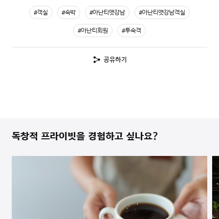
#객실
#숙박
#아난티앳강남
#아난티앳강남객실
#아난티회원
#투숙객
공유하기
독창적 프라이빗을 경험하고 싶나요?