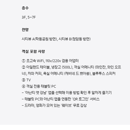
층수
3F, 5~7F
전망
시티뷰 A(학동공원 방면), 시티뷰 B(청담동 방면)
객실 포함 사항
① 초고속 WiFi, 110v/220v 겸용 어댑터
② 아일랜드 테이블, 냉장고 (500L), 객실 어메니티 (와인잔, 와인 오프
너), 차와 커피, 욕실 어메니티 (캐비네 드 쁘아쏭), 블루투스 스피커
③ TV
④ 객실 전용 태블릿 PC
- '아난티 앳 강남' 앱을 선택해 이용 방법 확인 후 알차게 즐기기
- 태블릿 PC와 아난티 앱을 연동한 'QR 로그인' 서비스
- 드라마, 영화가 모여 있는 '웨이브' 무료 감상