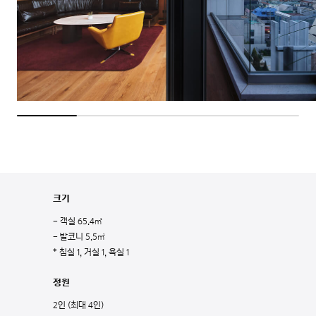
크기
- 객실 65.4㎡
- 발코니 5.5㎡
* 침실 1, 거실 1, 욕실 1
정원
2인 (최대 4인)