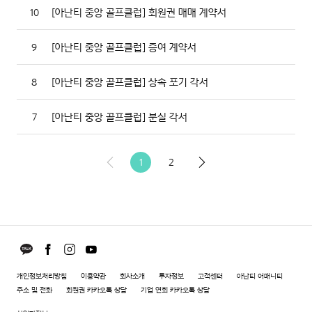
10
[아난티 중앙 골프클럽] 회원권 매매 계약서
9
[아난티 중앙 골프클럽] 증여 계약서
8
[아난티 중앙 골프클럽] 상속 포기 각서
7
[아난티 중앙 골프클럽] 분실 각서
1
2
개인정보처리방침
이용약관
회사소개
투자정보
고객센터
아난티 어매니티
주소 및 전화
회원권 카카오톡 상담
기업 연회 카카오톡 상담