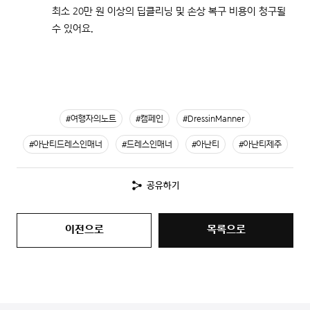
최소 20만 원 이상의 딥클리닝 및 손상 복구 비용이 청구될
수 있어요.
#여행자의노트
#캠페인
#DressinManner
#아난티드레스인매너
#드레스인매너
#아난티
#아난티제주
공유하기
이전으로
목록으로