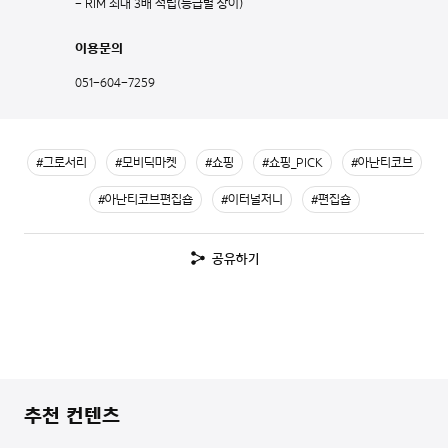
- RIM 최대 3배 적립(등급별 상이)
이용문의
051-604-7259
#그로서리
#모비딕마켓
#쇼핑
#쇼핑_PICK
#아난티코브
#아난티코브편집숍
#이터널저니
#편집숍
공유하기
추천 컨텐츠