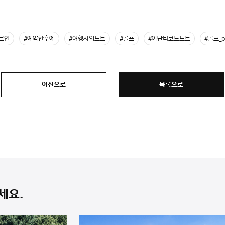
크인
#예약한후에
#여행자의노트
#골프
#아난티코드노트
#골프_p
이전으로
목록으로
세요.