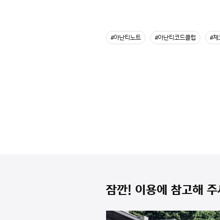
#아난티노트
#아난티코드클럽
#체
잠깐! 이용에 참고해 주